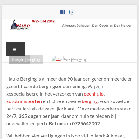
Ga
naar
de
inhoud
Haulo
Wij
helpen
Menu
Berging
u
Berging
Zware Berging
graag
weer
verder
Haulo Berging is al meer dan 90 jaar een gerenommeerde en
op
gecertificeerde bergingsonderneming. Wij zijn
weg!
gespecialiseerd in het verzorgen van
pechhulp
,
autotransporten
en lichte en zware
berging
, voor zowel de
particuliere als de zakelijke klant . Onze medewerkers staan
24/7, 365 dagen per jaar
klaar
om hulp te bieden bij
ongevallen en pech.
Bel ons op 0725642002
.
Wij hebben vier vestigingen in Noord-Holland; Alkmaar,